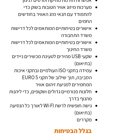
אפשרות הזרמת מוזיקה וסרטים לניגון
מערכות מיזוג אוויר הטובות בשוק כדי
להתמודד עם תנאי מזג האוויר בחודשים
החמים
אישורים בטיחותיים המותאמים לכל דרישות
משרד התחבורה
אישורים בטיחותיים המותאמים לכל דרישות
משרד החינוך
שקעי USB מהירים לטעינת מכשירים ניידים
ׁ(בתיאום)
עמידה בתקני ISO העולמיים ובתקני איכות
הסביבה, תוך שילוב של תקני 5 EURO
המחמירים למניעת זיהום אוויר
חלונות פנורמיים גדולים ושקופים, כדי ליהנות
מהנוף בדרך
גישה חופשית לרשת WI-FI לאורך כל הנסיעה
(בתיאום)
מקררים
בגלל הבטיחות